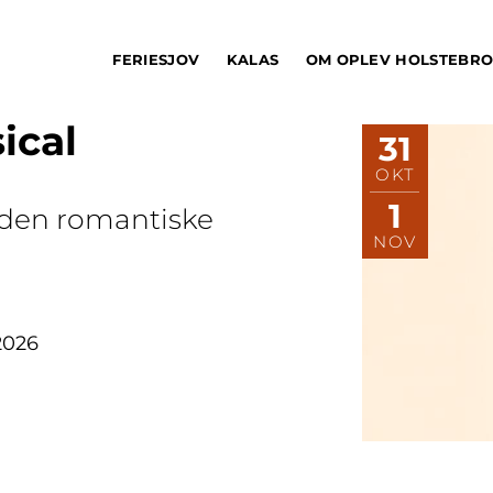
FERIESJOV
KALAS
OM OPLEV HOLSTEBR
ical
31
OKT
1
i den romantiske
NOV
2026