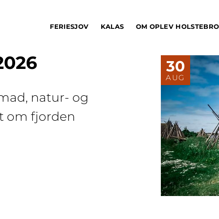
FERIESJOV
KALAS
OM OPLEV HOLSTEBR
2026
30
AUG
 mad, natur- og
dt om fjorden