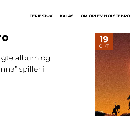
FERIESJOV
KALAS
OM OPLEV HOLSTEBR
ro
19
OKT
lgte album og
na” spiller i