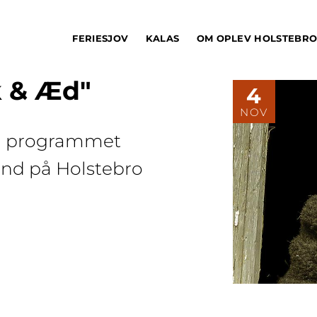
FERIESJOV
KALAS
OM OPLEV HOLSTEBR
k & Æd"
4
NOV
om programmet
land på Holstebro