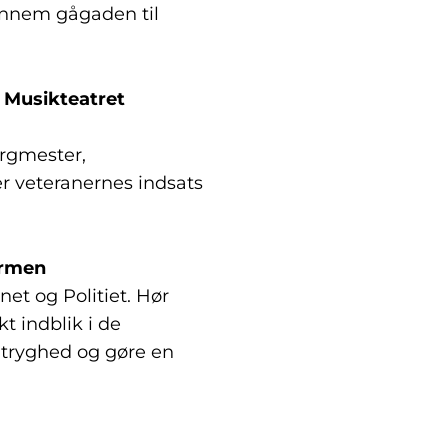
ennem gågaden til
n Musikteatret
orgmester,
der veteranernes indsats
ormen
t og Politiet. Hør
kt indblik i de
 tryghed og gøre en