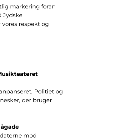
lig markering foran
d Jydske
 vores respekt og
 Musikteateret
anpanseret, Politiet og
esker, der bruger
 gågade
oldaterne mod