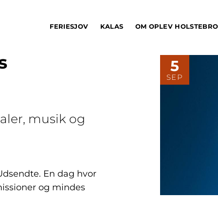
FERIESJOV
KALAS
OM OPLEV HOLSTEBR
s
5
SEP
ler, musik og
Udsendte. En dag hvor
 missioner og mindes